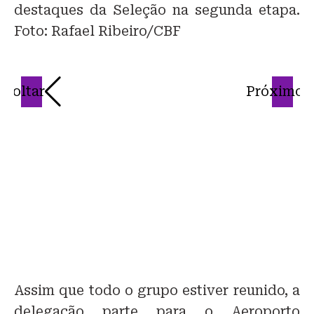
destaques da Seleção na segunda etapa.
Foto: Rafael Ribeiro/CBF
Voltar
Próximo
A
eq
R
Assim que todo o grupo estiver reunido, a
delegação parte para o Aeroporto