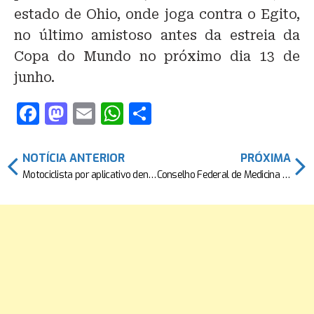
estado de Ohio, onde joga contra o Egito,
no último amistoso antes da estreia da
Copa do Mundo no próximo dia 13 de
junho.
F
M
E
W
S
a
a
m
h
h
c
st
ai
at
ar
NOTÍCIA ANTERIOR
PRÓXIMA
e
o
l
s
e
Motociclista por aplicativo denuncia agressão durante blitz
Conselho Federal de Medicina proíbe uso de PMMA em procedimentos estéticos e reparadores. Entenda!
b
d
A
o
o
p
o
n
p
k