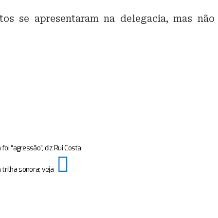
itos se apresentaram na delegacia, mas não
foi “agressão”, diz Rui Costa
trilha sonora; veja