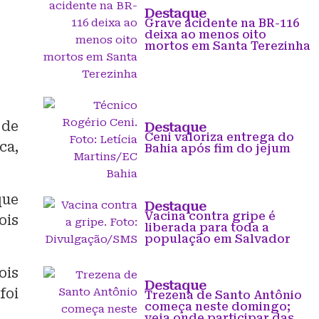
Destaque
Grave acidente na BR-116
deixa ao menos oito
mortos em Santa Terezinha
 de
Destaque
Ceni valoriza entrega do
ca,
Bahia após fim do jejum
que
Destaque
Vacina contra gripe é
ois
liberada para toda a
população em Salvador
ois
Destaque
foi
Trezena de Santo Antônio
começa neste domingo;
veja onde participar das