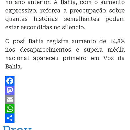
no ano anterior. A Bahia, com o aumento
expressivo, reforça a preocupação sobre
quantas histórias semelhantes podem
estar escondidas no silêncio.
O post Bahia registra aumento de 14,8%
nos desaparecimentos e supera média
nacional apareceu primeiro em Voz da
Bahia.
Facebook
Mastodon
Email
WhatsApp
Share